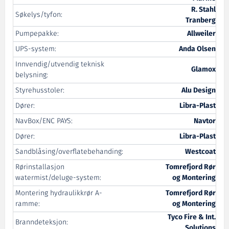
R. Stahl
Søkelys/tyfon:
Tranberg
Pumpepakke:
Allweiler
UPS-system:
Anda Olsen
Innvendig/utvendig teknisk
Glamox
belysning:
Styrehusstoler:
Alu Design
Dører:
Libra-Plast
NavBox/ENC PAYS:
Navtor
Dører:
Libra-Plast
Sandblåsing/overflatebehanding:
Westcoat
Rørinstallasjon
Tomrefjord Rør
watermist/deluge-system:
og Montering
Montering hydraulikkrør A-
Tomrefjord Rør
ramme:
og Montering
Tyco Fire & Int.
Branndeteksjon:
Solutions