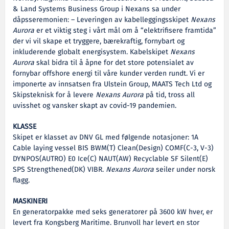
& Land Systems Business Group i Nexans sa under
dåpsseremonien: – Leveringen av kabelleggingsskipet
Nexans
Aurora
er et viktig steg i vårt mål om å “elektrifisere framtida”
der vi vil skape et tryggere, bærekraftig, fornybart og
inkluderende globalt energisystem. Kabelskipet
Nexans
Aurora
skal bidra til å åpne for det store potensialet av
fornybar offshore energi til våre kunder verden rundt. Vi er
imponerte av innsatsen fra Ulstein Group, MAATS Tech Ltd og
Skipsteknisk for å levere
Nexans Aurora
på tid, tross all
uvisshet og vansker skapt av covid-19 pandemien.
KLASSE
Skipet er klasset av DNV GL med følgende notasjoner: 1A
Cable laying vessel BIS BWM(T) Clean(Design) COMF(C-3, V-3)
DYNPOS(AUTRO) E0 Ice(C) NAUT(AW) Recyclable SF Silent(E)
SPS Strengthened(DK) VIBR.
Nexans Aurora
seiler under norsk
flagg.
MASKINERI
En generatorpakke med seks generatorer på 3600 kW hver, er
levert fra Kongsberg Maritime. Brunvoll har levert en stor