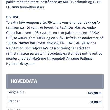
pakke med thrustere, bestående av AUP115 azimuth og FU115
LTC3000 tunnelthurstere.
DIVERSE
To aktiv hiv-kompenserte, 75-tonns vinsjer under dekk og A-
rammen på 150 tonn, er levert fra Palfinger Marine. Anda-
Olsen har levert UPS-system, en stor pakke med en 100KVA
UPS, to 40KVA, fem 10KVA og en 50/60Hz frekvensomformer på
160KVA. Navtor har levert NavBox, ENC PAYS, ADP/AENP og
NavStation. Tomrefjord Rør og Montering har stått for
rørinstallasjon på watermist/deluge-systemet samt levert og
montert hydraulikkrørene til komplett A-frame Palfinger
Hydraulikk-system.
HOVEDDATA
Lengde o.a.:
149,90 m
Bredde:
31,00 m