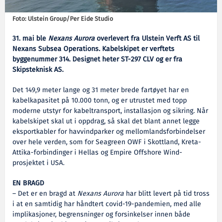
Foto: Ulstein Group/Per Eide Studio
31. mai ble
Nexans Aurora
overlevert fra Ulstein Verft AS til
Nexans Subsea Operations. Kabelskipet er verftets
byggenummer 314. Designet heter ST-297 CLV og er fra
Skipsteknisk AS.
Det 149,9 meter lange og 31 meter brede fartøyet har en
kabelkapasitet på 10.000 tonn, og er utrustet med topp
moderne utstyr for kabeltransport, installasjon og sikring. Når
kabelskipet skal ut i oppdrag, så skal det blant annet legge
eksportkabler for havvindparker og mellomlandsforbindelser
over hele verden, som for Seagreen OWF i Skottland, Kreta-
Attika-forbindinger i Hellas og Empire Offshore Wind-
prosjektet i USA.
EN BRAGD
– Det er en bragd at
Nexans Aurora
har blitt levert på tid tross
i at en samtidig har håndtert covid-19-pandemien, med alle
implikasjoner, begrensninger og forsinkelser innen både