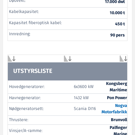
Dødvekt:
17.000 dwt
Kabelkapasitet:
10.000 t
Kapasitet fiberoptisk kabel:
450 t
Innredning:
90 pers
UTSTYRSLISTE
Kongsberg
Hovedgeneratorer:
6x3600 kW
Maritime
Havnegenerator:
1432 kW
Pon Power
Nogva
Nødgeneratorsett:
Scania DI16
Motorfabrikk
Thrustere:
Brunvoll
Palfinger
Vinsjer/A-ramme:
Marine