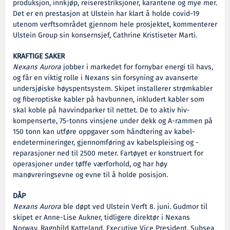
produksjon, innkjøp, reiserestriksjoner, karantene og mye mer.
Det er en prestasjon at Ulstein har klart å holde covid-19
utenom verftsområdet gjennom hele prosjektet, kommenterer
Ulstein Group sin konsernsjef, Cathrine Kristiseter Marti.
KRAFTIGE SAKER
Nexans Aurora
jobber i markedet for fornybar energi til havs,
og får en viktig rolle i Nexans sin forsyning av avanserte
undersjøiske høyspentsystem. Skipet installerer strømkabler
og fiberoptiske kabler på havbunnen, inkludert kabler som
skal koble på havvindparker til nettet. De to aktiv hiv-
kompenserte, 75-tonns vinsjene under dekk og A-rammen på
150 tonn kan utføre oppgaver som håndtering av kabel-
endetermineringer, gjennomføring av kabelspleising og -
reparasjoner ned til 2500 meter. Fartøyet er konstruert for
operasjoner under tøffe værforhold, og har høy
manøvreringsevne og evne til å holde posisjon.
DÅP
Nexans Aurora
ble døpt ved Ulstein Verft 8. juni. Gudmor til
skipet er Anne-Lise Aukner, tidligere direktør i Nexans
Norway. Ragnhild Katteland, Executive Vice President, Subsea