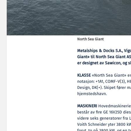
North Sea Giant
Metalships & Docks S.A., Vigo
Giant» til North Sea Giant A
er designet av Sawicon, og s
KLASSE
«North Sea Giant» er
notasjon: +1A1, COMF-V(3), 
Design, DK(+). Skipet fører m
hjemstedshavn.
MASKINERI
Hovedmaskineriet 
består av fire GE 16V25D die
videre seks generatorer fra L
Voith Schneider yter 3800 kW
forut, to på 3800 kW, og en 