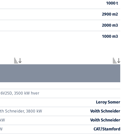
1000 t
2900 m2
2000 m3
1000 m3
16V25D, 3500 kW hver
Leroy Somer
ith Schneider, 3800 kW
Voith Schneider
 kW
Voith Schneider
kW
CAT/Stamford