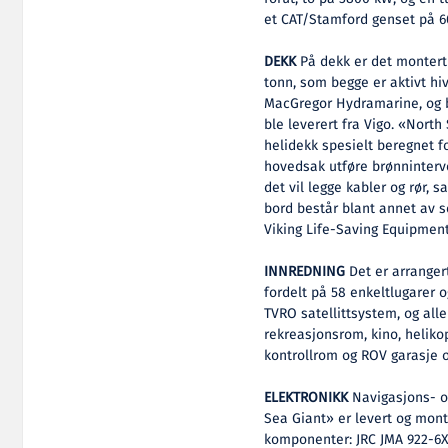
et CAT/Stamford genset på 6
DEKK
På dekk er det montert
tonn, som begge er aktivt h
MacGregor Hydramarine, og bl
ble leverert fra Vigo. «Nort
helidekk spesielt beregnet fo
hovedsak utføre brønninterv
det vil legge kabler og rør,
bord består blant annet av s
Viking Life-Saving Equipment 
INNREDNING
Det er arranger
fordelt på 58 enkeltlugarer o
TVRO satellittsystem, og alle
rekreasjonsrom, kino, heliko
kontrollrom og ROV garasje 
ELEKTRONIKK
Navigasjons- o
Sea Giant» er levert og mont
komponenter: JRC JMA 922-6X