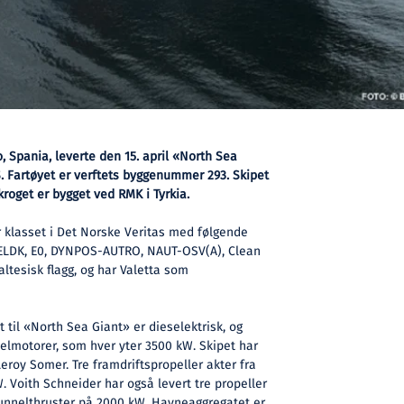
, Spania, leverte den 15. april «North Sea
S. Fartøyet er verftets byggenummer 293. Skipet
kroget er bygget ved RMK i Tyrkia.
 klasset i Det Norske Veritas med følgende
HELDK, E0, DYNPOS-AUTRO, NAUT-OSV(A), Clean
altesisk flagg, og har Valetta som
til «North Sea Giant» er dieselektrisk, og
selmotorer, som hver yter 3500 kW. Skipet har
eroy Somer. Tre framdriftspropeller akter fra
. Voith Schneider har også levert tre propeller
tunnelthruster på 2000 kW. Havneaggregatet er