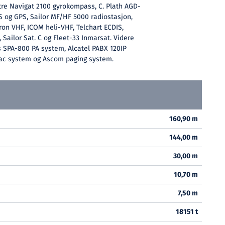
 tre Navigat 2100 gyrokompass, C. Plath AGD-
S og GPS, Sailor MF/HF 5000 radiostasjon,
ron VHF, ICOM heli-VHF, Telchart ECDIS,
 Sailor Sat. C og Fleet-33 Inmarsat. Videre
s SPA-800 PA system, Alcatel PABX 120IP
bac system og Ascom paging system.
160,90 m
144,00 m
30,00 m
10,70 m
7,50 m
18151 t