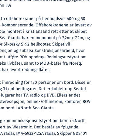
00 kW.
 to offshorekraner på henholdsvis 400 og 50
iv-kompenserende. Offshorekranene er levert av
e montert i Kristiansand rett etter at skipet
h Sea Giant» har en moonpool på 7,2m x 7,2m, og
r Sikorsky S-92 helikopter. Skipet vil i
ensjon og subsea konstruksjonsarbeid, hvor
 samt utføre ROV oppdrag. Redningsutstyret om
eks livbåter, samt to MOB-båter fra Noreq.
har levert redningsflåter.
t innredning for 120 personer om bord. Disse er
g 31 dobbeltlugarer. Det er koblet opp Seatel
 lugarer har TV, radio og DVD. Ellers er det
pteresepsjon, online-/offlinerom, kontorer, ROV
om bord i «North Sea Giant».
g kommunikasjonsutstyret om bord i «North
ert av Westronic. Det består av følgende
A radar, JMA-5932-12SA radar, Skipper GDS101