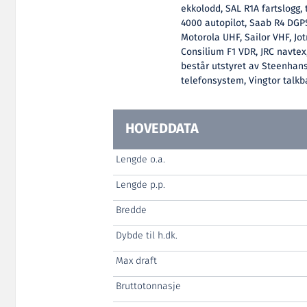
ekkolodd, SAL R1A fartslogg,
4000 autopilot, Saab R4 DGP
Motorola UHF, Sailor VHF, Jot
Consilium F1 VDR, JRC navtex,
består utstyret av Steenhan
telefonsystem, Vingtor talk
HOVEDDATA
Lengde o.a.
Lengde p.p.
Bredde
Dybde til h.dk.
Max draft
Bruttotonnasje