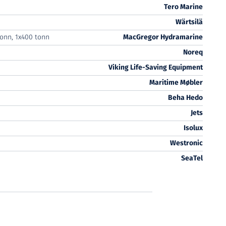
Tero Marine
Wärtsilä
tonn, 1x400 tonn
MacGregor Hydramarine
Noreq
Viking Life-Saving Equipment
Maritime Møbler
Beha Hedo
Jets
Isolux
Westronic
SeaTel