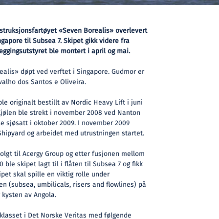
nstruksjonsfartøyet «Seven Borealis» overlevert
apore til Subsea 7. Skipet gikk videre fra
leggingsutstyret ble montert i april og mai.
ealis» døpt ved verftet i Singapore. Gudmor er
lho dos Santos e Oliveira.
e originalt bestillt av Nordic Heavy Lift i juni
jølen ble strekt i november 2008 ved Nanton
e sjøsatt i oktober 2009. I november 2009
ipyard og arbeidet med utrustningen startet.
olgt til Acergy Group og etter fusjonen mellom
 ble skipet lagt til i flåten til Subsea 7 og fikk
et skal spille en viktig rolle under
n (subsea, umbilicals, risers and flowlines) på
 kysten av Angola.
klasset i Det Norske Veritas med følgende