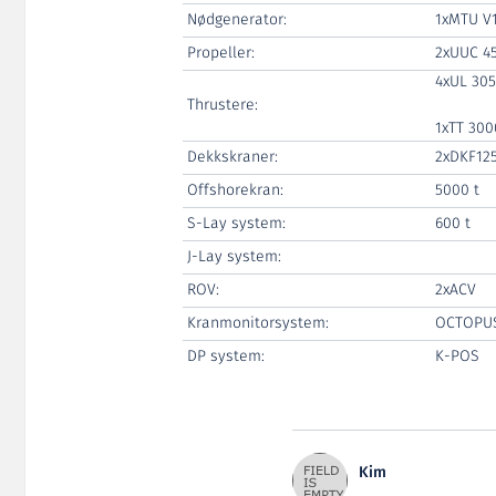
Nødgenerator:
1xMTU V1
Propeller:
2xUUC 45
4xUL 305
Thrustere:
1xTT 300
Dekkskraner:
2xDKF12
Offshorekran:
5000 t
S-Lay system:
600 t
J-Lay system:
ROV:
2xACV
Kranmonitorsystem:
OCTOPU
DP system:
K-POS
Kim