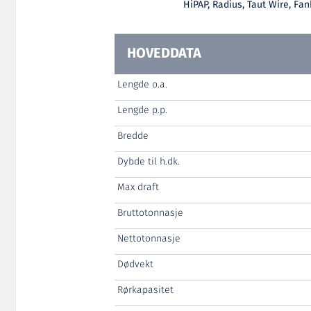
HiPAP, Radius, Taut Wire, Fa
HOVEDDATA
Lengde o.a.
Lengde p.p.
Bredde
Dybde til h.dk.
Max draft
Bruttotonnasje
Nettotonnasje
Dødvekt
Rørkapasitet