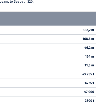
nbeam, to Seapath 320.
182,2 m
168,6 m
46,2 m
16,1 m
11,5 m
49 735 t
14 921
47 000
2800 t