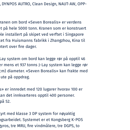
el, DYNPOS AUTRO, Clean Design, NAUT-AW, OPP-
ranen om bord «Seven Borealis» er verdens
et på hele 5000 tonn. Kranen som er konstruert
e installert på skipet ved verftet i Singapore
ktet fra Huismanns fabrikk i Zhangzhou, Kina til
rt over fire dager.
Lay system om bord kan legge rør på opptil 46
r mens et 937 tonns J-Lay system kan legge rør
 cm) diameter. «Seven Borealis» kan frakte med
 ute på oppdrag.
» er innredet med 120 lugarer hvorav 100 er
an det innkvarteres opptil 400 personer.
på 52.
yrt med klasse 3 DP system for nøyaktig
ingsarbeidet. Systemet er et Kongsberg K-POS
yros, tre MRU, fire vindmålere, tre DGPS, to