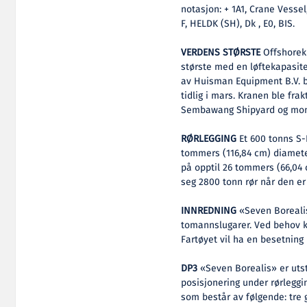
notasjon: + 1A1, Crane Vess
F, HELDK (SH), Dk , E0, BIS.
VERDENS STØRSTE
Offshorek
største med en løftekapasit
av Huisman Equipment B.V. bl
tidlig i mars. Kranen ble fra
Sembawang Shipyard og monte
RØRLEGGING
Et 600 tonns S-
tommers (116,84 cm) diamete
på opptil 26 tommers (66,04
seg 2800 tonn rør når den er
INNREDNING
«Seven Borealis
tomannslugarer. Ved behov k
Fartøyet vil ha en besetning 
DP3
«Seven Borealis» er utst
posisjonering under rørlegg
som består av følgende: tre g