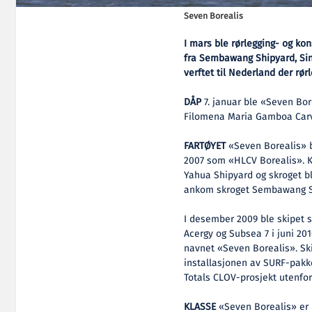
Seven Borealis
I mars ble rørlegging- og ko
fra Sembawang Shipyard, Sing
verftet til Nederland der rør
DÅP
7. januar ble «Seven Bor
Filomena Maria Gamboa Carva
FARTØYET
«Seven Borealis» bl
2007 som «HLCV Borealis». K
Yahua Shipyard og skroget bl
ankom skroget Sembawang Sh
I desember 2009 ble skipet s
Acergy og Subsea 7 i juni 2010
navnet «Seven Borealis». Skip
installasjonen av SURF-pakke
Totals CLOV-prosjekt utenfor
KLASSE
«Seven Borealis» er 