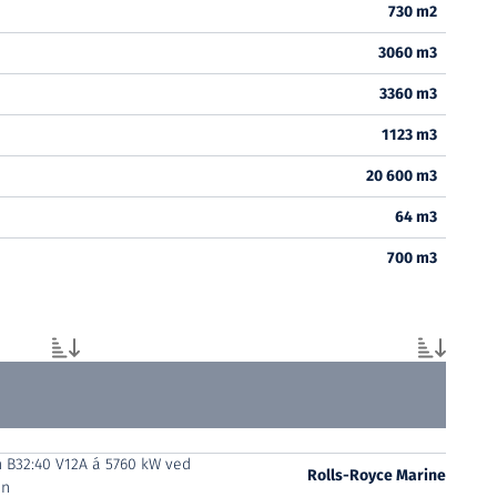
730 m2
3060 m3
3360 m3
1123 m3
20 600 m3
64 m3
700 m3
 B32:40 V12A á 5760 kW ved
Rolls-Royce Marine
in