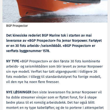
BGP Prospector
Det kinesiske rederiet BGP Marine tok i starten av mai
leveranse av «BGP Prospector» fra Jemar Norpower. Fartøyet
er en 30 fots arbeids-/seismikkbåt. «BGP Prospector» er
verftets byggenummer 1578.
NY TYPE
«BGP Prospector» er den første 30 fots kombinerte
arbeids- og seismikkbåten som blir levert av Jemar Norpower
sin nye modell. Verftet har tatt utgangspunkt i tidligere 26
fots modeller. I tillegg til standardutstyret fra forrige modell,
vil den nye ha noen flere finesser.
NYE LØSNINGER
Den siste leveransen fra Jemar Norpower vil
ha doble streamer vinsjer som er flyttet forut, for å skape
bedre plass til et romslig arbeidsdekk. Det har også blitt
montert en ny type kabelløfter, og de to portene i akterspeilet