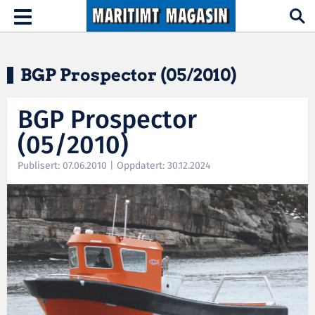
Hopp til hovedinnhold
Toggle
navigation
BGP Prospector (05/2010)
BGP Prospector
(05/2010)
Publisert: 07.06.2010 | Oppdatert: 30.12.2024