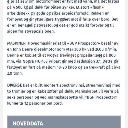
gjør at selv om motorrommet er fylt med vann, må det lastes
på 4 500 kg på dekk før båten synker. Et stort «flush»
arbeidsdekk gir gode og sikre arbeidsforhold. Rekken er
forhøyet og gir ytterligere trygghet mot å falle over bord. Det
er en behagelig styrestol og det er god utsikt forover og til
siden fra styreposisjonen.
MASKINERI Hovedmaskineriet til «BGP Prospector» består av
en John Deere dieselmotor som yter 300 hk ved 2600 o/min.
Denne er koblet til et Nogva trevinget propellanlegg på 800
mm, via Nogva HC-168 vribart gir med reduksjon 3:1. Dette gir
fartøyet en fart på mellom 18-20 knop og en trekkraft på cirka
2,8 tonn.
DIVERSE
Det er blitt montert spectronvinsj, streamervinsj med
to tromler og en kabelløfter på dekk. Mannskapet vil være på
seks personer, og ved mannskapsbytte vil «BGP Prospector»
kunne ta 12 personer om bord.
HOVEDDATA