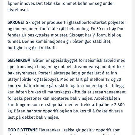
åpner innover. Det tekniske rommet befinner seg under
styrehuset.
SKROGET
Skroget er produsert i glassfiberforsterket polyester
og dimensjonert for å tåle røff behandling. En 50 cm høy Pur-
fender gir beskyttelse mot støt. Skroget har V-form, kjøl og
tunnel. Denne kombinasjonen gir båten god stabilitet,
hurtighet og økt trekkraft.
SEISMIKKBÅT
Båten er spesialbygget for seismisk arbeid med
spectronvinsj i baugen og dobbel streamervinsj montert like
bak styrehuset. Porter i akterspeilet gjør det lett å ta inn
utstyr (birder og talebøye). Med en fart på mellom 18 og 20
knop vil båten kunne gå raskt til og fra moderskipet. I tillegg
kan båten brukes til mannskapsskifte da et setearrangement
for seks personer kan monteres bak vinsjen. Arbeidsbåten
kan fungere som en slepebåt med en trekkraft på hele 2 800
kg. Båten har stor oppdrift og kan brukes til å frakte diverse
last på dekket bak vinsjen.
GOD FLYTEEVNE
Flytetanker i rekka gir positiv oppdrift som